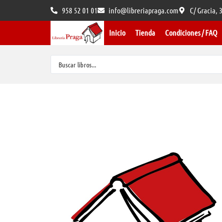
958 52 01 01
info@libreriapraga.com
C/ Gracia,
Inicio
Tienda
Condiciones / FAQ