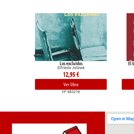
Los excluidos
El balonces
Elfriede Jelinek
Corba
12,95
€
Ver libro
Nº 683216