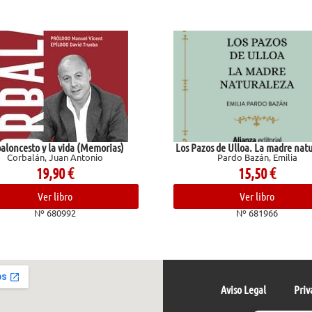
to y la vida (Memorias)
Los Pazos de Ulloa. La madre naturaleza
lán, Juan Antonio
Pardo Bazán, Emilia
19,90
€
15,50
€
Ver libro
Ver libro
Nº 680992
Nº 681966
Aviso Legal
Priv