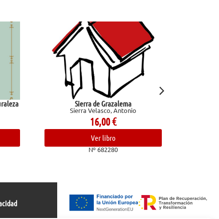
Sierra de Grazalema
God of Wrath (L
Sierra Velasco, Antonio
Ken
16,00
€
19
Ver libro
Ve
Nº 682280
Nº 
acidad