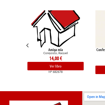
Amiga mía
Confes
e
Congosto, Raquel
14,00
€
Ver libro
Nº 682678