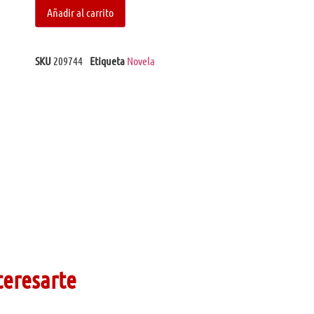
Añadir al carrito
SKU
209744
Etiqueta
Novela
teresarte