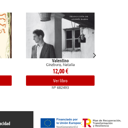
Valentino
Técnic
Ginzburg, Natalia
bolígrafo, 
12,00
€
M
Ver libro
Nº 682493
acidad