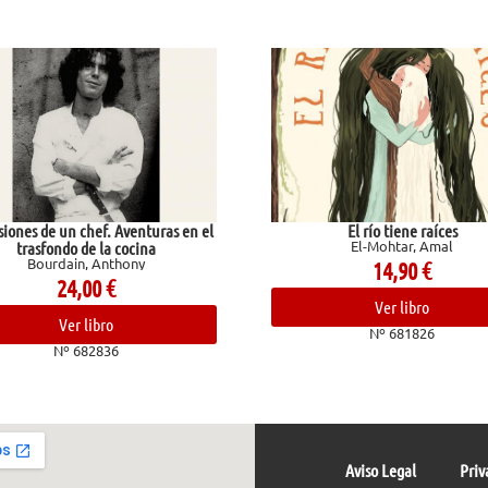
iones de un chef. Aventuras en el
El río tiene raíces
El-Mohtar, Amal
trasfondo de la cocina
Bourdain, Anthony
14,90
€
24,00
€
Ver libro
Ver libro
Nº 681826
Nº 682836
Aviso Legal
Priv