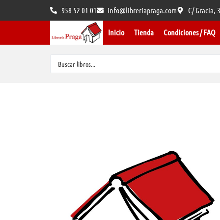
958 52 01 01
info@libreriapraga.com
C/ Gracia,
Inicio
Tienda
Condiciones / FAQ