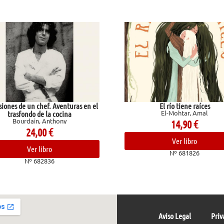
Aventuras en el
El río tiene raíces
El-Mohtar, Amal
 cocina
hony
14,90
€
Ver libro
Nº 681826
6
Aviso Legal
Priv