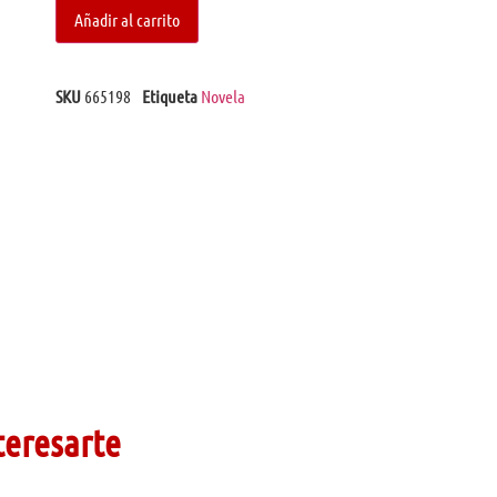
Añadir al carrito
SKU
665198
Etiqueta
Novela
teresarte