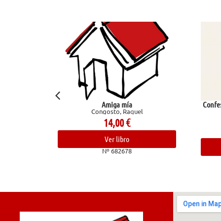
Amiga mía
Confesiones de un chef. 
Congosto, Raquel
trasfondo de la
Bourdain, Ant
14,00
€
24,00
€
Ver libro
Ver libro
Nº 682678
Nº 68283