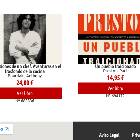
nes de un chef. Aventuras en el
Un pueblo traicionado
Preston, Paul
trasfondo de la cocina
Bourdain, Anthony
14,95
€
24,00
€
Ver libro
Ver libro
Nº 684172
Nº 682836
Aviso Legal
Priv