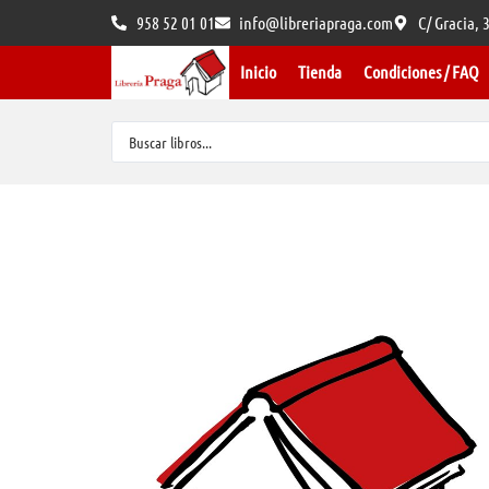
958 52 01 01
info@libreriapraga.com
C/ Gracia,
Inicio
Tienda
Condiciones / FAQ