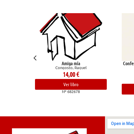
Amiga mía
Confesio
Congosto, Raquel
14,00
€
Ver libro
Nº 682678