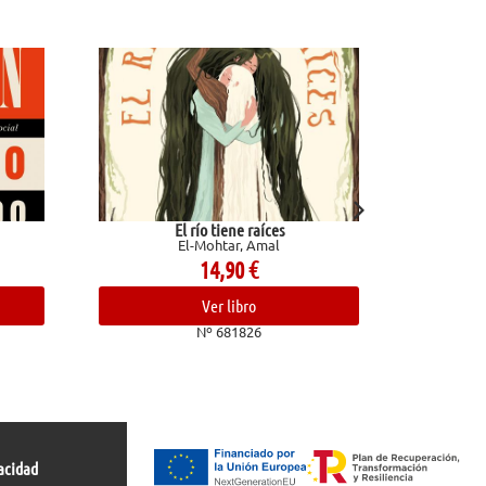
El río tiene raíces
El-Mohtar, Amal
Gi
14,90
€
Ver libro
Nº 681826
acidad