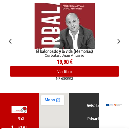
El baloncesto y la vida (Memorias)
Corbalán, Juan Antonio
19,90
€
Ver libro
Nº 680992
Aviso Legal
958
Privacidad
52 01