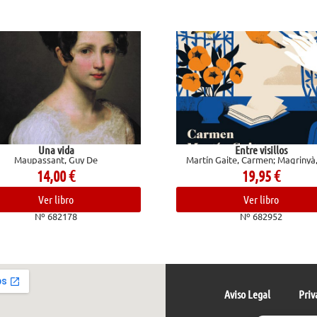
ida
Entre visillos
, Guy De
Martín Gaite, Carmen; Magrinyà, Luis
00
€
19,95
€
ibro
Ver libro
2178
Nº 682952
Aviso Legal
Priv