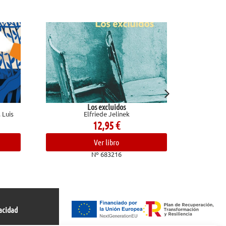
Los excluidos
El baloncesto y la vid
Elfriede Jelinek
Corbalán, Juan A
12,95
€
19,90
€
Ver libro
Ver libro
Nº 683216
Nº 680992
acidad