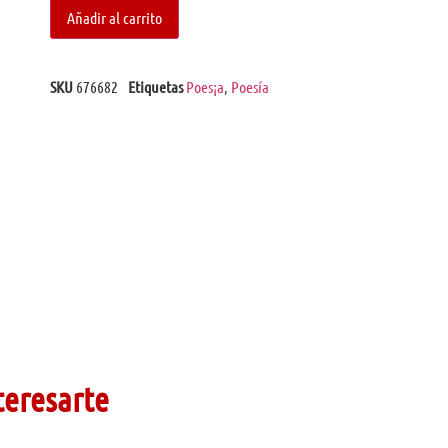
Añadir al carrito
SKU
676682
Etiquetas
Poes¡a
,
Poesía
teresarte