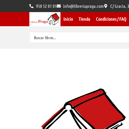
958 52 01 01
info@libreriapraga.com
C/ Gracia,
Inicio
Tienda
Condiciones / FAQ