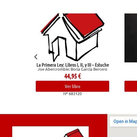
La Primera Ley: Libros I, II, y III – Estuche
Una v
Joe Abercrombie; Borja García Bercero
Maupassant
44,95
€
14,
Ver libro
Ver l
Nº 683120
Nº 68