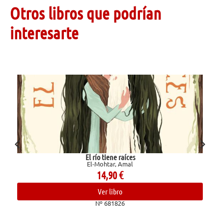
Otros libros que podrían
interesarte
Valentino
Ginzburg, Natalia
12,00
€
Ver libro
Nº 682493