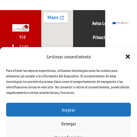
Aviso Legal
958
Privacidad
52 01
Política de cookies
01
Gestionar consentimiento
616
Para ofrecer las mejores experiencias, utilizamos tecnologías como las cookies para
462
almacenar y/o acceder a la información del dispositivo. El consentimiento de estas
tecnologías nos permitirá procesar datos como el comportamiento de navegación o las
415
identificaciones únicas en este sitio. No consentir o retirar el consentimiento, puede afectar
negativamente a ciertas características y funciones.
info@libreriapraga.com
C/
Aceptar
Gracia,
Denegar
33.
Granada