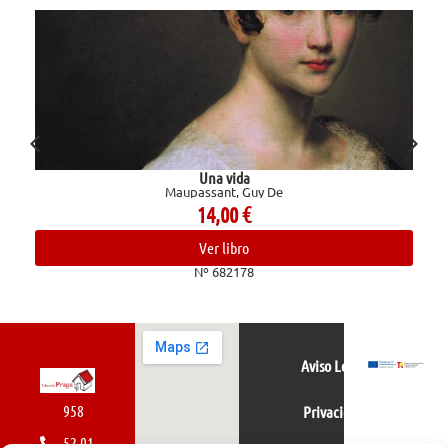
Una vida
Maupassant, Guy De
14,00
€
Ver libro
Nº 682178
Aviso Legal
958
Privacidad
52 01