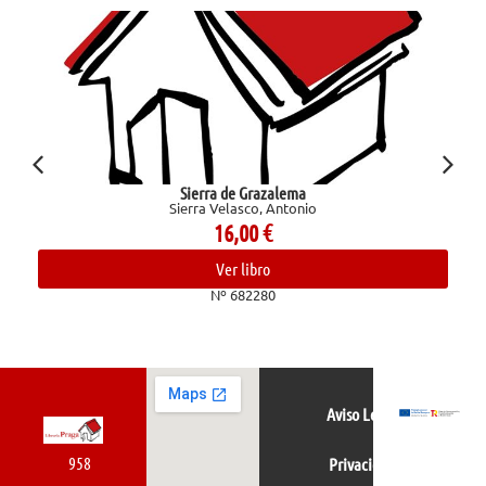
Sierra de Grazalema
Sierra Velasco, Antonio
16,00
€
Ver libro
Nº 682280
Aviso Legal
958
Privacidad