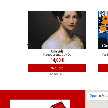
Una vida
Entre visillos
Maupassant, Guy De
Martín Gaite, Carmen; Magriny
14,00
€
19,95
€
Ver libro
Ver libro
Nº 682178
Nº 682952