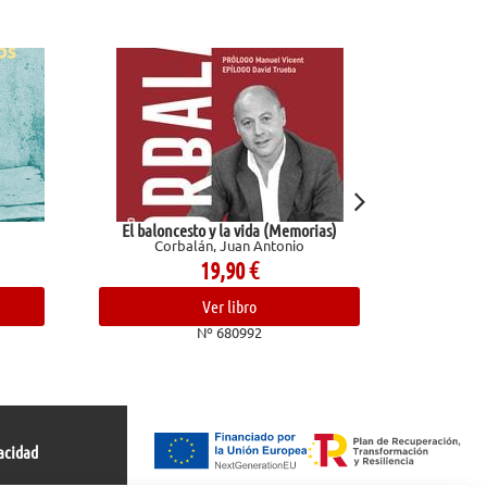
oncesto y la vida (Memorias)
Los Pazos de Ulloa. La madre natura
orbalán, Juan Antonio
Pardo Bazán, Emilia
19,90
€
15,50
€
Ver libro
Ver libro
Nº 680992
Nº 681966
acidad