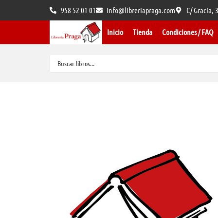
958 52 01 01
info@libreriapraga.com
C/ Gracia,
Inicio
Tienda
Condiciones / FAQ