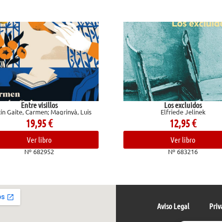
Los excluidos
El bal
à, Luis
Elfriede Jelinek
C
12,95
€
Ver libro
Nº 683216
Aviso Legal
Priv