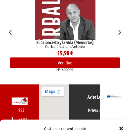
El baloncesto y la vida (Memorias)
Corbalán, Juan Antonio
19,90
€
Ver libro
Nº 680992
Aviso Legal
958
Privacidad
52 01
Política de cookies
01
Gestionar consentimiento