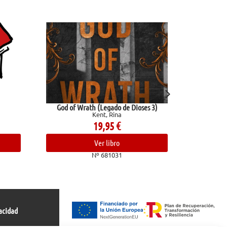
 Wrath (Legado de Dioses 3)
Reglas y consejos sobre investigaci
Kent, Rina
científica
Ramón Y Cajal, Santiago
19,95
€
10,95
€
Ver libro
Ver libro
Nº 681031
Nº 682409
acidad