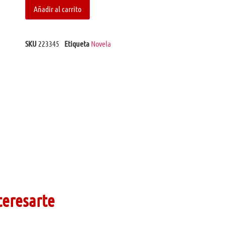
Añadir al carrito
SKU
223345
Etiqueta
Novela
teresarte