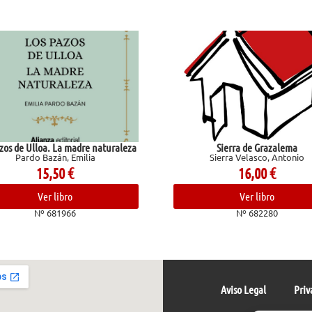
turaleza
Sierra de Grazalema
God of
Sierra Velasco, Antonio
16,00
€
Ver libro
Nº 682280
Aviso Legal
Priv