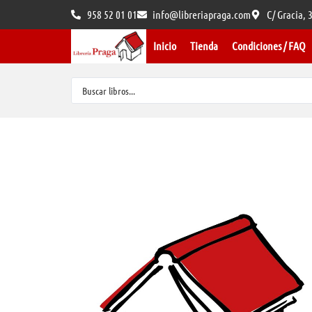
958 52 01 01
info@libreriapraga.com
C/ Gracia,
Inicio
Tienda
Condiciones / FAQ