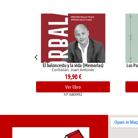
l baloncesto y la vida (Memorias)
Los Pazos de Ulloa. La madre na
Corbalán, Juan Antonio
Pardo Bazán, Emilia
19,90
€
15,50
€
Ver libro
Ver libro
Nº 680992
Nº 681966