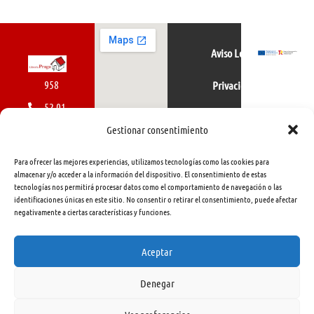
Aviso Legal
958
Privacidad
52 01
Política de cookies
01
Gestionar consentimiento
616
Para ofrecer las mejores experiencias, utilizamos tecnologías como las cookies para
462
almacenar y/o acceder a la información del dispositivo. El consentimiento de estas
tecnologías nos permitirá procesar datos como el comportamiento de navegación o las
415
identificaciones únicas en este sitio. No consentir o retirar el consentimiento, puede afectar
negativamente a ciertas características y funciones.
info@libreriapraga.com
C/
Aceptar
Gracia,
Denegar
33.
Granada