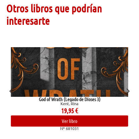
Otros libros que podrían
interesarte
God of Wrath (Legado de Dioses 3)
Kent, Rina
19,95
€
Ver libro
Nº 681031