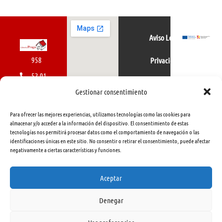
Aviso Legal
958
Privacidad
52 01
Política de cookies
01
Gestionar consentimiento
616
Para ofrecer las mejores experiencias, utilizamos tecnologías como las cookies para
462
almacenar y/o acceder a la información del dispositivo. El consentimiento de estas
tecnologías nos permitirá procesar datos como el comportamiento de navegación o las
415
identificaciones únicas en este sitio. No consentir o retirar el consentimiento, puede afectar
negativamente a ciertas características y funciones.
info@libreriapraga.com
C/
Aceptar
Gracia,
Denegar
33.
Granada