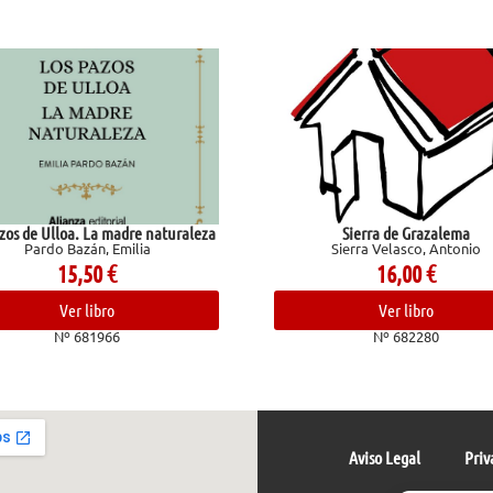
oa. La madre naturaleza
Sierra de Grazalema
azán, Emilia
Sierra Velasco, Antonio
5,50
€
16,00
€
er libro
Ver libro
 681966
Nº 682280
Aviso Legal
Priv