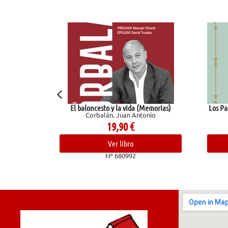
El baloncesto y la vida (Memorias)
Los Pazos de Ull
Corbalán, Juan Antonio
Pardo B
19,90
€
1
Ver libro
V
Nº 680992
Nº