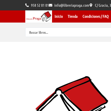
958 52 01 01
info@libreriapraga.com
C/ Gracia,
Inicio
Tienda
Condiciones / FAQ