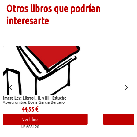
Otros libros que podrían
interesarte
Una vida
Maupassant, Guy De
14,00
€
Ver libro
Nº 682178