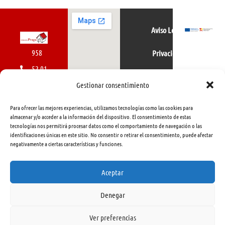
Aviso Legal
958
Privacidad
52 01
Política de cookies
01
Gestionar consentimiento
616
Para ofrecer las mejores experiencias, utilizamos tecnologías como las cookies para
462
almacenar y/o acceder a la información del dispositivo. El consentimiento de estas
tecnologías nos permitirá procesar datos como el comportamiento de navegación o las
415
identificaciones únicas en este sitio. No consentir o retirar el consentimiento, puede afectar
negativamente a ciertas características y funciones.
info@libreriapraga.com
C/
Aceptar
Gracia,
Denegar
33.
Granada
Ver preferencias