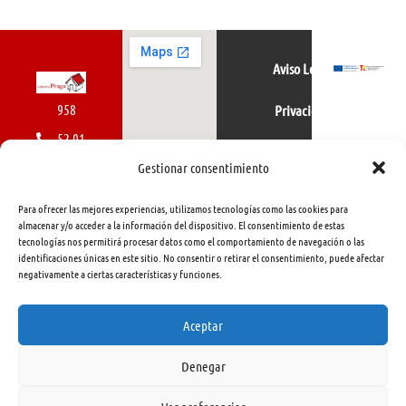
Aviso Legal
958
Privacidad
52 01
Política de cookies
01
Gestionar consentimiento
616
Para ofrecer las mejores experiencias, utilizamos tecnologías como las cookies para
462
almacenar y/o acceder a la información del dispositivo. El consentimiento de estas
tecnologías nos permitirá procesar datos como el comportamiento de navegación o las
415
identificaciones únicas en este sitio. No consentir o retirar el consentimiento, puede afectar
negativamente a ciertas características y funciones.
info@libreriapraga.com
C/
Aceptar
Gracia,
Denegar
33.
Granada