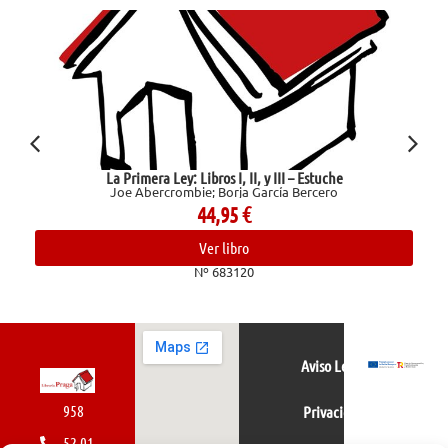
La Primera Ley: Libros I, II, y III – Estuche
Joe Abercrombie; Borja García Bercero
44,95
€
Ver libro
Nº 683120
Aviso Legal
958
Privacidad
52 01