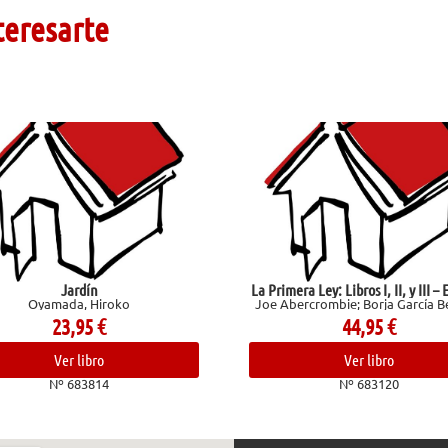
teresarte
ín
La Primera Ley: Libros I, II, y III – Estuche
 Hiroko
Joe Abercrombie; Borja García Bercero
95
€
44,95
€
ibro
Ver libro
3814
Nº 683120