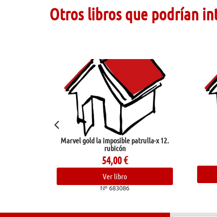
Otros libros que podrían in
Marvel gold la imposible patrulla-x 12.
Jard
Oyamada,
rubicón
23,
54,00
€
Ver l
Ver libro
Nº 68
Nº 683086