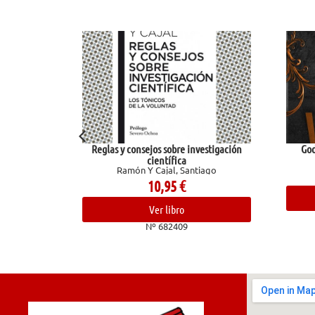
-x 12.
Reglas y consejos sobre investigación
God of 
científica
Ramón Y Cajal, Santiago
10,95
€
Ver libro
Nº 682409