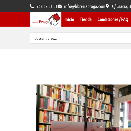
958 52 01 01
info@libreriapraga.com
C/ Gracia,
Inicio
Tienda
Condiciones / FAQ