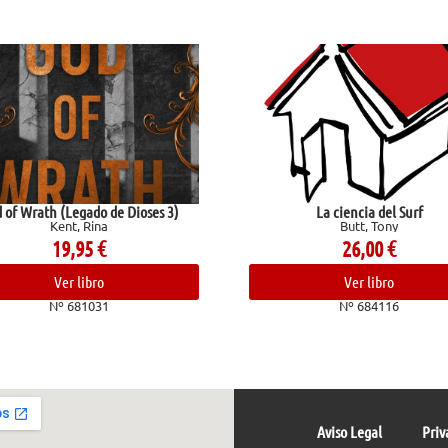
Wrath (Legado de Dioses 3)
La ciencia del Surf
Kent, Rina
Butt, Tony
19,95
€
26,00
€
Ver libro
Ver libro
Nº 681031
Nº 684116
Aviso Legal
Priv