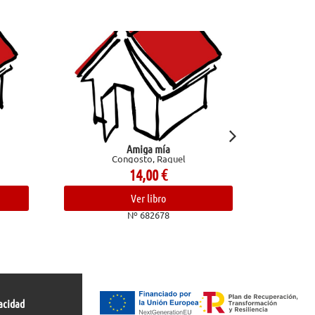
Amiga mía
Confesiones de 
Congosto, Raquel
trasfo
Bour
14,00
€
Ver libro
Nº 682678
acidad