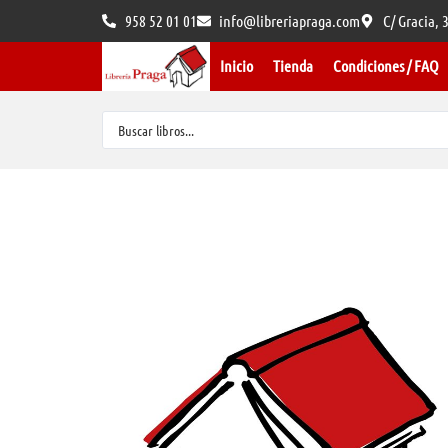
958 52 01 01
info@libreriapraga.com
C/ Gracia,
Inicio
Tienda
Condiciones / FAQ