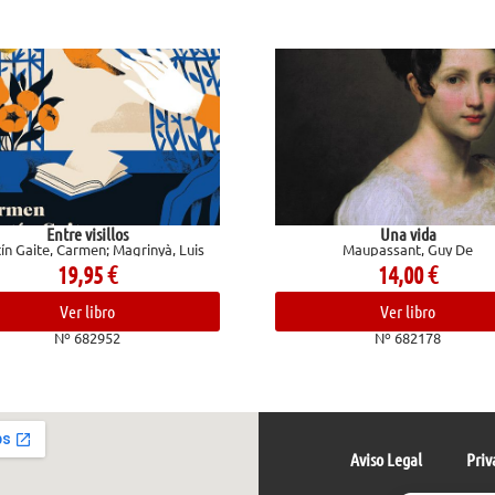
Una vida
Los excluidos
Maupassant, Guy De
Elfriede Jelin
14,00
€
12,95
€
Ver libro
Ver libro
Nº 682178
Nº 683216
Aviso Legal
Priv