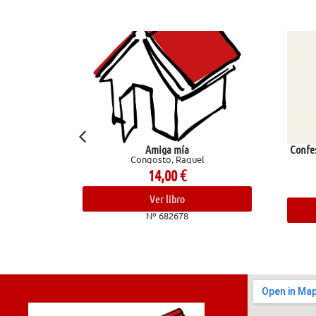
Amiga mía
Confesiones de un chef. Ave
Congosto, Raquel
trasfondo de la coc
Bourdain, Anthon
14,00
€
24,00
€
Ver libro
Ver libro
Nº 682678
Nº 682836