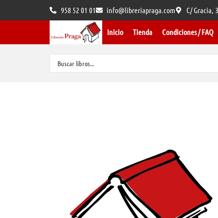
958 52 01 01
info@libreriapraga.com
C/ Gracia,
Inicio
Tienda
Condiciones / FAQ