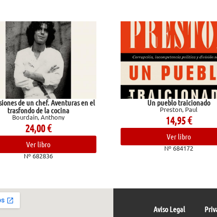
nturas en el
Un pueblo traicionado
Preston, Paul
ina
y
14,95
€
Ver libro
Nº 684172
Aviso Legal
Priv