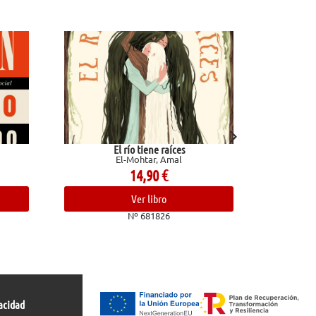
El río tiene raíces
Valentino
El-Mohtar, Amal
Ginzburg, Natalia
14,90
€
12,00
€
Ver libro
Ver libro
Nº 681826
Nº 682493
acidad