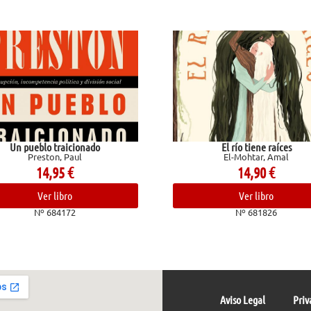
Un pueblo traicionado
El río tiene raíces
Preston, Paul
El-Mohtar, Amal
14,95
€
14,90
€
Ver libro
Ver libro
Nº 684172
Nº 681826
Aviso Legal
Priv