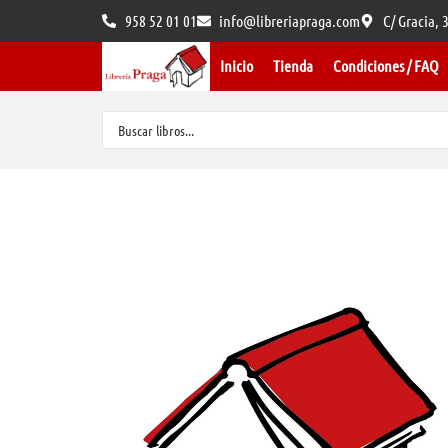
958 52 01 01
info@libreriapraga.com
C/ Gracia,
Inicio
Tienda
Condiciones / FAQ