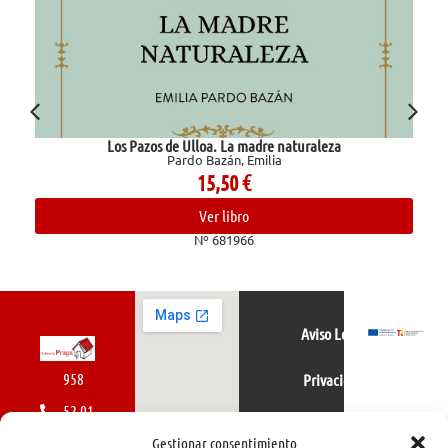
Los Pazos de Ulloa. La madre naturaleza
Pardo Bazán, Emilia
15,50
€
Ver libro
Nº 681966
Aviso Legal
958
Privacidad
52 01
Política de cookies
01
Gestionar consentimiento