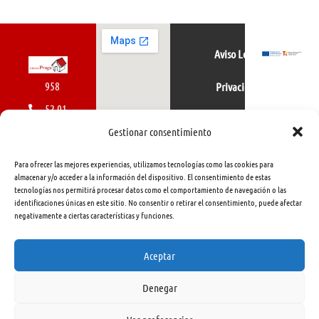
Aviso Legal
958
Privacidad
52 01
Política de cookies
01
Gestionar consentimiento
616
Para ofrecer las mejores experiencias, utilizamos tecnologías como las cookies para
462
almacenar y/o acceder a la información del dispositivo. El consentimiento de estas
tecnologías nos permitirá procesar datos como el comportamiento de navegación o las
415
identificaciones únicas en este sitio. No consentir o retirar el consentimiento, puede afectar
negativamente a ciertas características y funciones.
info@libreriapraga.com
C/
Aceptar
Gracia,
Denegar
33.
Granada