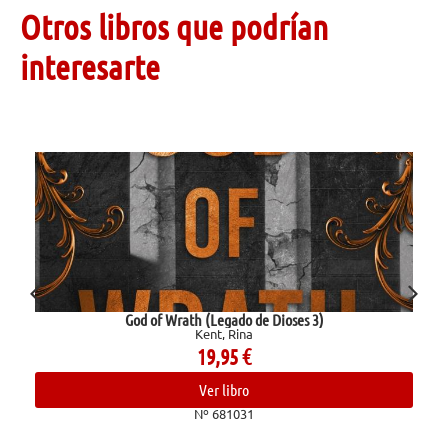
Otros libros que podrían
interesarte
God of Wrath (Legado de Dioses 3)
Kent, Rina
19,95
€
Ver libro
Nº 681031