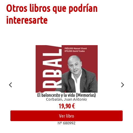
Otros libros que podrían
interesarte
El baloncesto y la vida (Memorias)
Corbalán, Juan Antonio
19,90
€
Ver libro
Nº 680992