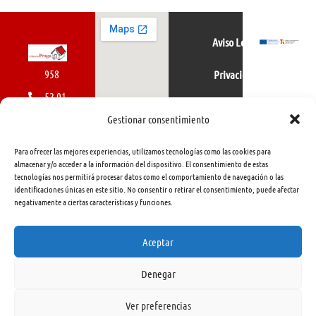
Aviso Legal
958
Privacidad
52 01
Política de cookies
01
Gestionar consentimiento
616
Para ofrecer las mejores experiencias, utilizamos tecnologías como las cookies para
462
almacenar y/o acceder a la información del dispositivo. El consentimiento de estas
tecnologías nos permitirá procesar datos como el comportamiento de navegación o las
415
identificaciones únicas en este sitio. No consentir o retirar el consentimiento, puede afectar
negativamente a ciertas características y funciones.
info@libreriapraga.com
C/
Aceptar
Gracia,
Denegar
33.
Granada
Ver preferencias