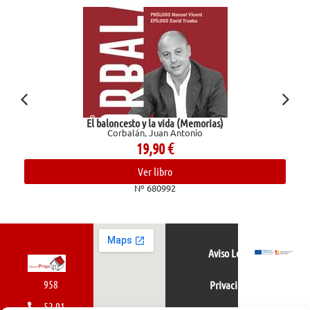
El baloncesto y la vida (Memorias)
Corbalán, Juan Antonio
19,90
€
Ver libro
Nº 680992
Aviso Legal
958
Privacidad
52 01