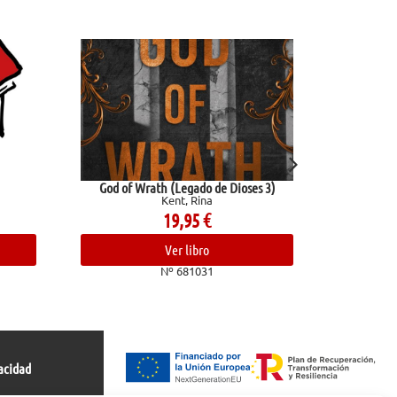
gado de Dioses 3)
Reglas y consejos sobre investigación
, Rina
científica
Ramón Y Cajal, Santiago
,95
€
10,95
€
libro
Ver libro
81031
Nº 682409
acidad