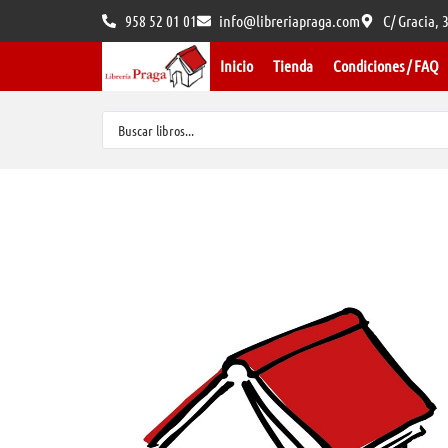
958 52 01 01
info@libreriapraga.com
C/ Gracia,
Inicio
Tienda
Condiciones / FAQ