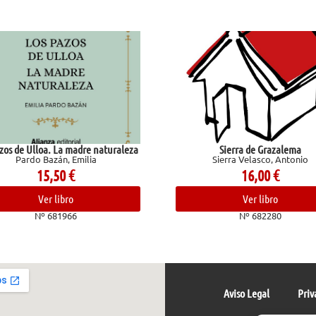
Sierra de Grazalema
God of Wrath (Le
Sierra Velasco, Antonio
Kent
16,00
€
19
Ver libro
Ver 
Nº 682280
Nº 6
Aviso Legal
Priv