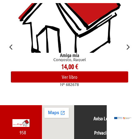
Amiga mía
Congosto, Raquel
14,00
€
Ver libro
Nº 682678
Aviso Legal
958
Privacidad