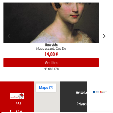
Entre visillos
Martín Gaite, Carmen; Magrinyà, Luis
19,95
€
Ver libro
Nº 682952
Aviso Legal
958
Privacidad
52 01