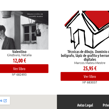
Técnicas de dibujo. Dominio del
Un pue
P
bolígrafo, lápiz de grafito y herramientas
digitales
Marcos Mateu-Mestre
25,95
€
Ver libro
Nº 683037
Aviso Legal
Priv