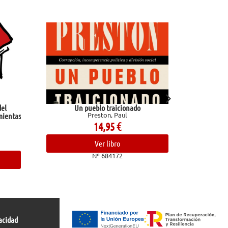
blo traicionado
Marvel gold la imposible patrulla-x 12.
reston, Paul
rubicón
14,95
€
54,00
€
Ver libro
Ver libro
Nº 684172
Nº 683086
acidad