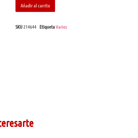
Añadir al carrito
SKU
214644
Etiqueta
Varios
teresarte