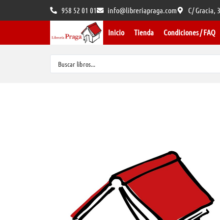
958 52 01 01
info@libreriapraga.com
C/ Gracia,
Inicio
Tienda
Condiciones / FAQ