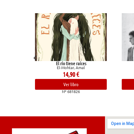
El río tiene raíces
Valentino
El-Mohtar, Amal
Ginzburg, Natalia
14,90
€
12,00
€
Ver libro
Ver libro
Nº 681826
Nº 682493