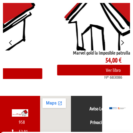
Marvel gold la imposible patrulla-x 12. rubicón
54,00
€
Ver libro
Nº 683086
Aviso Legal
958
Privacidad
52 01