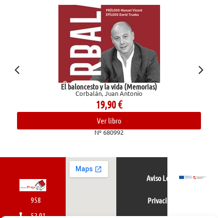
El baloncesto y la vida (Memorias)
Corbalán, Juan Antonio
19,90
€
Ver libro
Nº 680992
Aviso Legal
958
Privacidad
52 01