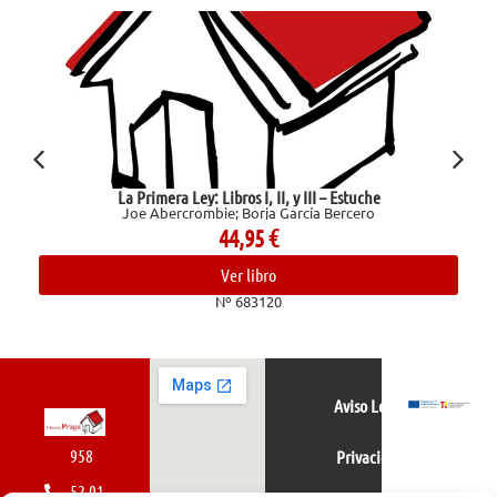
La Primera Ley: Libros I, II, y III – Estuche
Joe Abercrombie; Borja García Bercero
44,95
€
Ver libro
Nº 683120
Aviso Legal
958
Privacidad
52 01