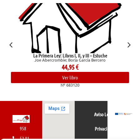
La Primera Ley: Libros I, II, y III – Estuche
Joe Abercrombie; Borja García Bercero
44,95
€
Ver libro
Nº 683120
Aviso Legal
958
Privacidad
52 01