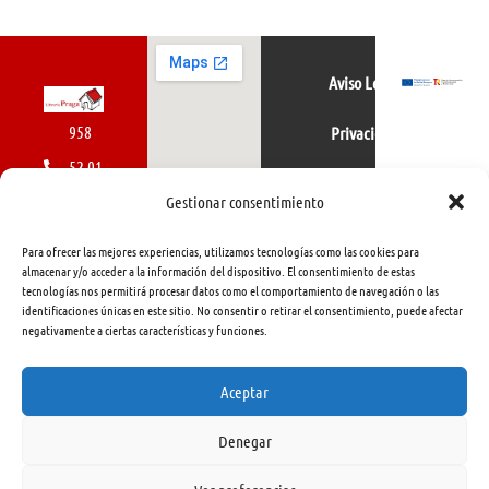
Aviso Legal
958
Privacidad
52 01
Política de cookies
01
Gestionar consentimiento
616
Para ofrecer las mejores experiencias, utilizamos tecnologías como las cookies para
462
almacenar y/o acceder a la información del dispositivo. El consentimiento de estas
tecnologías nos permitirá procesar datos como el comportamiento de navegación o las
415
identificaciones únicas en este sitio. No consentir o retirar el consentimiento, puede afectar
negativamente a ciertas características y funciones.
info@libreriapraga.com
C/
Aceptar
Gracia,
Denegar
33.
Granada