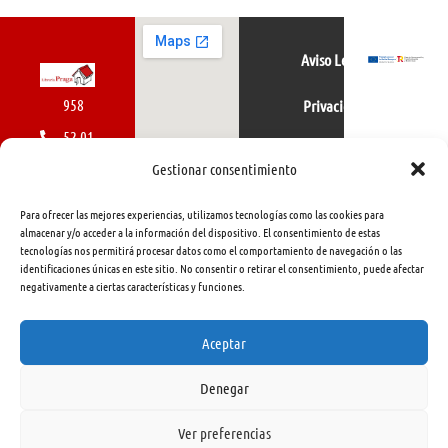
Aviso Legal
958
Privacidad
52 01
Política de cookies
01
Gestionar consentimiento
616
Para ofrecer las mejores experiencias, utilizamos tecnologías como las cookies para
462
almacenar y/o acceder a la información del dispositivo. El consentimiento de estas
tecnologías nos permitirá procesar datos como el comportamiento de navegación o las
415
identificaciones únicas en este sitio. No consentir o retirar el consentimiento, puede afectar
negativamente a ciertas características y funciones.
info@libreriapraga.com
C/
Aceptar
Gracia,
Denegar
33.
Granada
Ver preferencias