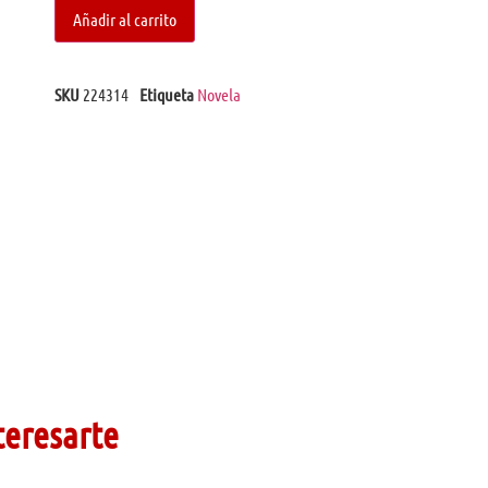
Añadir al carrito
SKU
224314
Etiqueta
Novela
teresarte