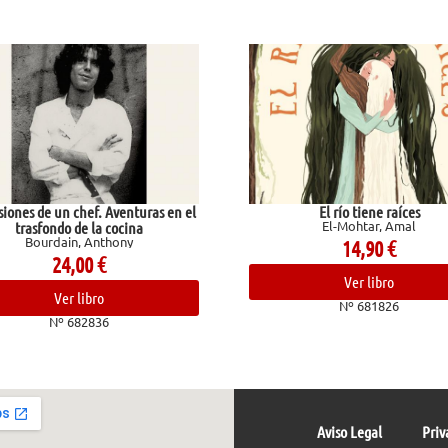
s de un chef. Aventuras en el
El río tiene raíces
El-Mohtar, Amal
asfondo de la cocina
Bourdain, Anthony
14,90
€
24,00
€
Ver libro
Ver libro
Nº 681826
Nº 682836
Aviso Legal
Priv