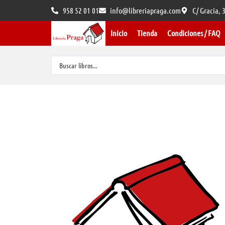
958 52 01 01
info@libreriapraga.com
C/ Gracia,
Inicio
Tienda
Condiciones / FAQ