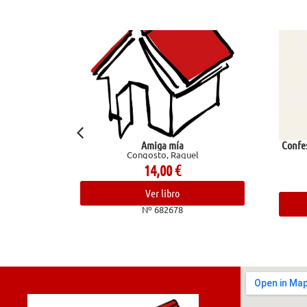
Amiga mía
Confesione
Congosto, Raquel
tr
14,00
€
Ver libro
Nº 682678