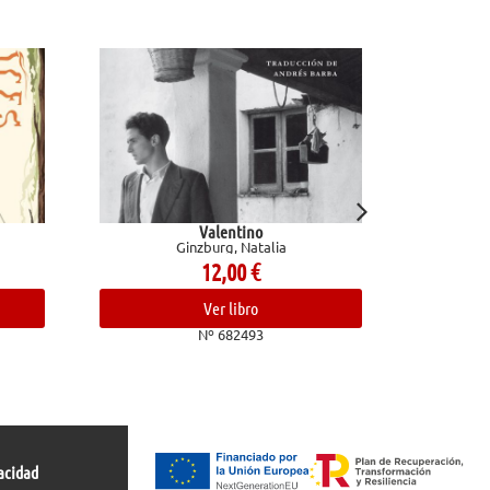
Valentino
Técnicas de
Ginzburg, Natalia
bolígrafo, lápiz
12,00
€
Marco
Ver libro
Nº 682493
acidad