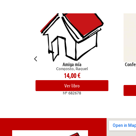
Amiga mía
Confesio
Congosto, Raquel
14,00
€
Ver libro
Nº 682678