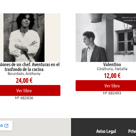
nes de un chef. Aventuras en el
Valentino
Ginzburg, Natalia
trasfondo de la cocina
Bourdain, Anthony
12,00
€
24,00
€
Ver libro
Ver libro
Nº 682493
Nº 682836
Aviso Legal
Priv