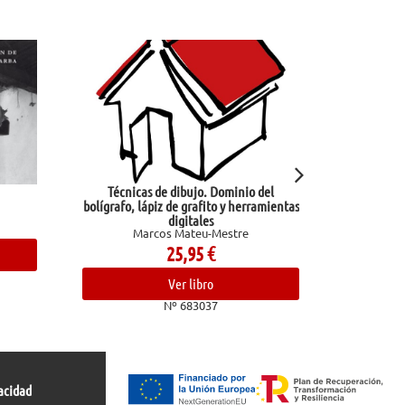
Técnicas de dibujo. Dominio del
Un p
bolígrafo, lápiz de grafito y herramientas
digitales
Marcos Mateu-Mestre
25,95
€
Ver libro
Nº 683037
acidad