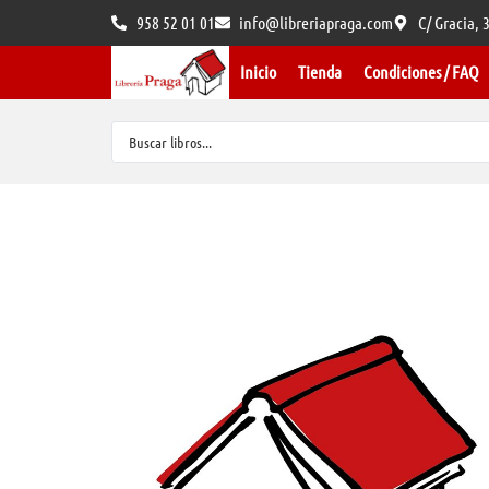
958 52 01 01
info@libreriapraga.com
C/ Gracia,
Inicio
Tienda
Condiciones / FAQ