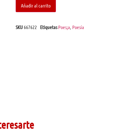
Añadir al carrito
SKU
667622
Etiquetas
Poes¡a
,
Poesía
teresarte