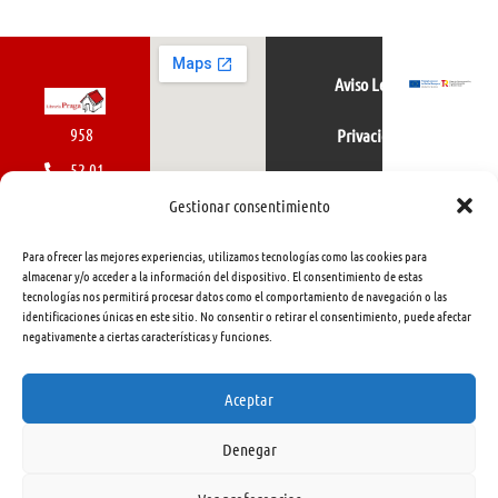
Aviso Legal
958
Privacidad
52 01
Política de cookies
01
Gestionar consentimiento
616
Para ofrecer las mejores experiencias, utilizamos tecnologías como las cookies para
462
almacenar y/o acceder a la información del dispositivo. El consentimiento de estas
tecnologías nos permitirá procesar datos como el comportamiento de navegación o las
415
identificaciones únicas en este sitio. No consentir o retirar el consentimiento, puede afectar
negativamente a ciertas características y funciones.
info@libreriapraga.com
C/
Aceptar
Gracia,
Denegar
33.
Granada