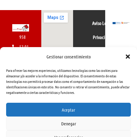
Aviso Legal
958
Privacidad
52 01
Política de cookies
01
Gestionar consentimiento
616
Para ofrecer las mejores experiencias, utilizamos tecnologías como las cookies para
462
almacenar y/o acceder a la información del dispositivo. El consentimiento de estas
tecnologías nos permitirá procesar datos como el comportamiento de navegación o las
415
identificaciones únicas en este sitio. No consentir o retirar el consentimiento, puede afectar
negativamente a ciertas características y funciones.
info@libreriapraga.com
C/
Aceptar
Gracia,
Denegar
33.
Granada