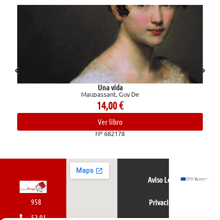
Una vida
Maupassant, Guy De
14,00
€
Ver libro
Nº 682178
Aviso Legal
958
Privacidad
52 01