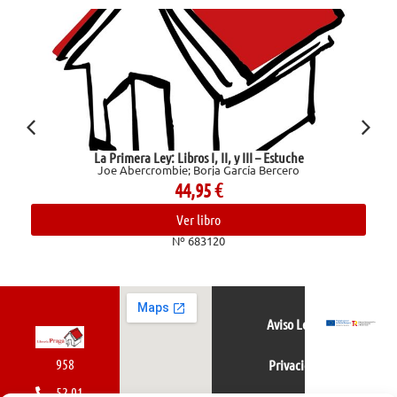
La Primera Ley: Libros I, II, y III – Estuche
Joe Abercrombie; Borja García Bercero
44,95
€
Ver libro
Nº 683120
Aviso Legal
958
Privacidad
52 01