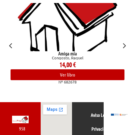
Amiga mía
Congosto, Raquel
14,00
€
Ver libro
Nº 682678
Aviso Legal
958
Privacidad