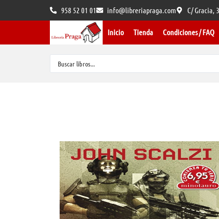
958 52 01 01
info@libreriapraga.com
C/ Gracia,
Inicio
Tienda
Condiciones / FAQ