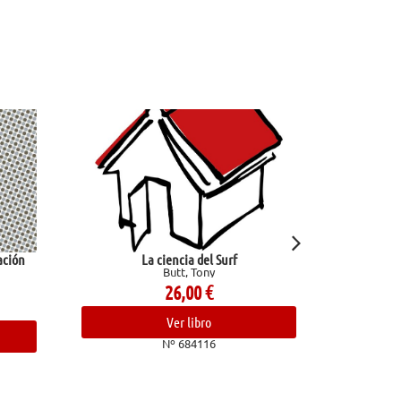
La ciencia del Surf
Ami
Butt, Tony
Congos
26,00
€
14
Ver libro
Ve
Nº 684116
Nº 