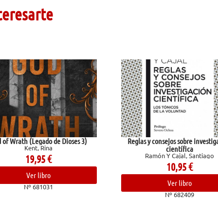
teresarte
th (Legado de Dioses 3)
Reglas y consejos sobre investigación
Kent, Rina
científica
Ramón Y Cajal, Santiago
19,95
€
10,95
€
Ver libro
Ver libro
Nº 681031
Nº 682409