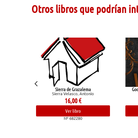
Otros libros que podrían in
Sierra de Grazalema
God of Wra
Sierra Velasco, Antonio
16,00
€
Ver libro
Nº 682280