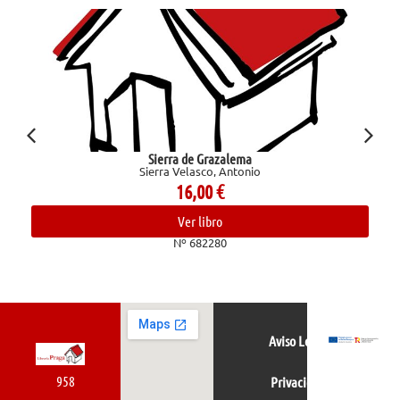
Sierra de Grazalema
Sierra Velasco, Antonio
16,00
€
Ver libro
Nº 682280
Aviso Legal
958
Privacidad