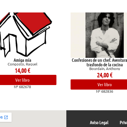
 mía
Confesiones de un chef. Aventuras en el
 Raquel
trasfondo de la cocina
Bourdain, Anthony
00
€
24,00
€
ibro
Ver libro
2678
Nº 682836
Aviso Legal
Priv