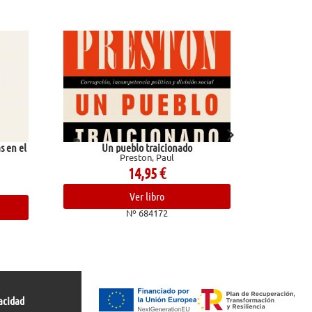
Un pueblo traicionado
El río tiene ra
Preston, Paul
El-Mohtar, A
14,95
€
14,90
€
Ver libro
Ver libro
Nº 684172
Nº 681826
acidad