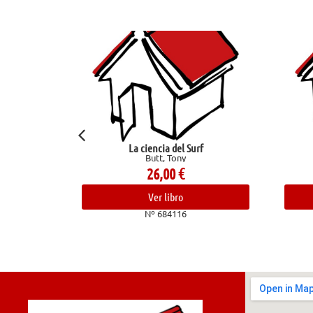
La ciencia del Surf
Amiga
Butt, Tony
Congosto,
26,00
€
14,
Ver libro
Ver l
Nº 684116
Nº 68