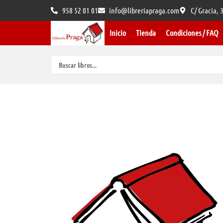
958 52 01 01
info@libreriapraga.com
C/ Gracia,
Inicio
Tienda
Condiciones / FAQ