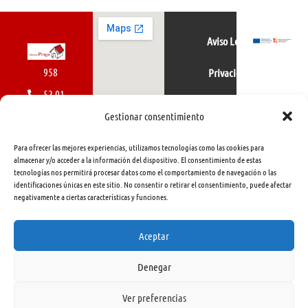
Aviso Legal
958
Privacidad
52 01
Política de cookies
01
Gestionar consentimiento
616
Para ofrecer las mejores experiencias, utilizamos tecnologías como las cookies para
462
almacenar y/o acceder a la información del dispositivo. El consentimiento de estas
tecnologías nos permitirá procesar datos como el comportamiento de navegación o las
415
identificaciones únicas en este sitio. No consentir o retirar el consentimiento, puede afectar
negativamente a ciertas características y funciones.
info@libreriapraga.com
C/
Aceptar
Gracia,
Denegar
33.
Granada
Ver preferencias