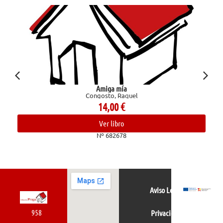
Amiga mía
Confesiones de un
Congosto, Raquel
14,00
€
Ver libro
Nº 682678
Aviso Legal
958
Privacidad