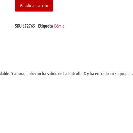
Añadir al carrito
SKU
672765
Etiqueta
Cómic
able. Y ahora, Lobezno ha salido de La Patrulla-X y ha entrado en su propia s