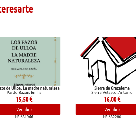
teresarte
e naturaleza
Sierra de Grazalema
Go
ia
Sierra Velasco, Antonio
16,00
€
Ver libro
Nº 682280