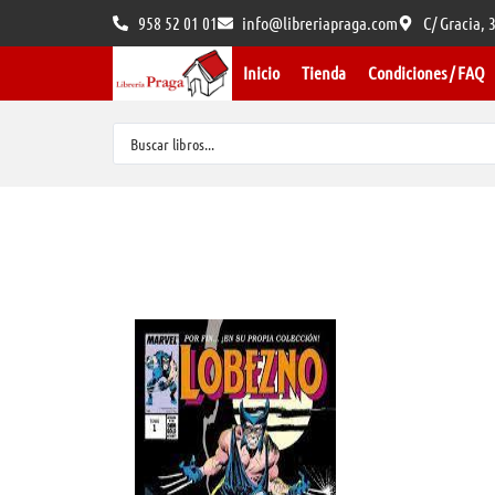
958 52 01 01
info@libreriapraga.com
C/ Gracia,
Inicio
Tienda
Condiciones / FAQ