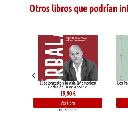
Otros libros que podrían in
El baloncesto y la vida (Memorias)
Los Pazos de Ulloa. La madr
Corbalán, Juan Antonio
Pardo Bazán, Emil
19,90
€
15,50
€
Ver libro
Ver libro
Nº 680992
Nº 681966