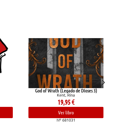
d of Wrath (Legado de Dioses 3)
Reglas y consejos sobre investi
Kent, Rina
científica
Ramón Y Cajal, Santiago
19,95
€
10,95
€
Ver libro
Ver libro
Nº 681031
Nº 682409